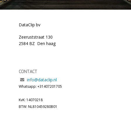
DataClip bv
Zeeruststraat 130
2584 BZ Den haag
CONTACT
info@dataclip.nl
Whatsapp: +31407201705
KvK: 14070218
BTW: NL810459280B01