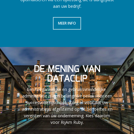
aan uw bedrijf.
MEER INFO
DE MENING VAN
DATACLIP
Een toegankelijke en gebruiksvriendelijke
administratie is een belangrijke peiler voor een
succesvolle rijschool. Zorg er voor dat uw
administratie is afgestemd op de behoeftes en
vereisten van úw onderneming. Kies daarom
voor RijAm Ruby.