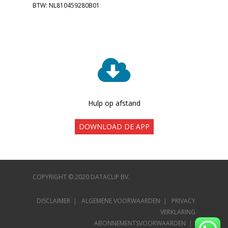
BTW: NL810459280B01
Hulp op afstand
DOWNLOAD DE APP
COPYRIGHT © 2020 DATACLIP BV.
DISCLAIMER
|
ALGEMENE VOORWAARDEN
|
PRIVACY
VERKLARING
ABONNEMENTSVOORWAARDEN
|