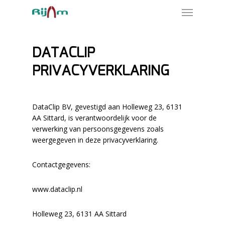
Skip
Menu
to
main
content
DATACLIP
PRIVACYVERKLARING
DataClip BV, gevestigd aan Holleweg 23, 6131
AA Sittard, is verantwoordelijk voor de
verwerking van persoonsgegevens zoals
weergegeven in deze privacyverklaring.
Contactgegevens:
www.dataclip.nl
Holleweg 23,
6131 AA Sittard