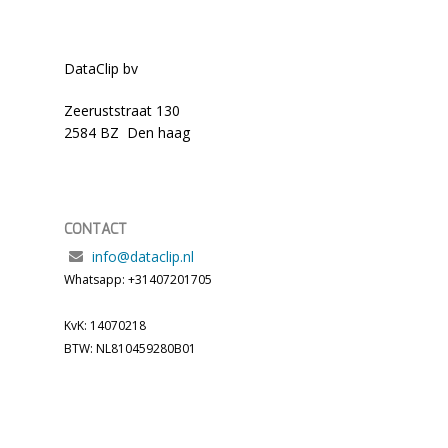
DataClip bv
Zeeruststraat 130
2584 BZ Den haag
CONTACT
info@dataclip.nl
Whatsapp: +31407201705
KvK: 14070218
BTW: NL810459280B01